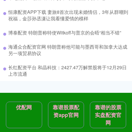
恒康配资APP下载 妻旅8首次出现未婚情侣，3年从群嘲到
祝福，金莎孙丞潇让我看懂爱情的模样
博泰配资 特朗普称特使Witkoff与普京的会晤“相当不错”
海通众合配资官网 特朗普称他可能与墨西哥和加拿大达成
另一项贸易协议
长红配资平台 和晶科技：2427.47万解禁股将于12月29日
上市流通
优配网
靠谱股票配
靠谱的股票
资app官网
实盘配资官
网