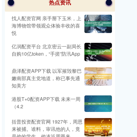
热点资讯
找人配资官网 亲手掰下玉米，上
海博物馆带领观众体验丰收的喜
悦
亿润配资平台 北京密云一副局长
自购10亿token，“手搓”防汛App
鼎泽配资APP下载 以军摧毁黎巴
嫩南部真主党地道，称已事先通
知美方
港股T+0配资APP下载 未来一周
（4.2
括普投资配资官网 1927年，周恩
来被捕。谁料，审讯他的人，竟
是他的学生。他凑近周恩来