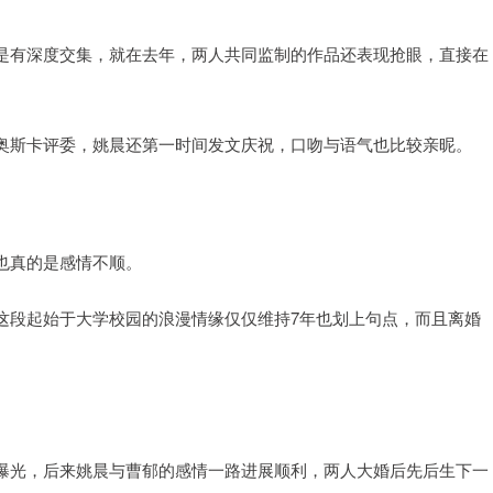
是有深度交集，就在去年，两人共同监制的作品还表现抢眼，直接在
奥斯卡评委，姚晨还第一时间发文庆祝，口吻与语气也比较亲昵。
也真的是感情不顺。
这段起始于大学校园的浪漫情缘仅仅维持7年也划上句点，而且离婚
曝光，后来姚晨与曹郁的感情一路进展顺利，两人大婚后先后生下一