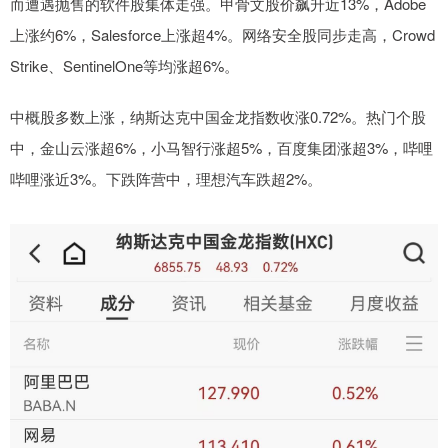
而遭遇抛售的软件股集体走强。甲骨文股价飙升近13%，Adobe
上涨约6%，Salesforce上涨超4%。网络安全股同步走高，Crowd
Strike、SentinelOne等均涨超6%。
中概股多数上涨，纳斯达克中国金龙指数收涨0.72%。热门个股
中，金山云涨超6%，小马智行涨超5%，百度集团涨超3%，哔哩
哔哩涨近3%。下跌阵营中，理想汽车跌超2%。