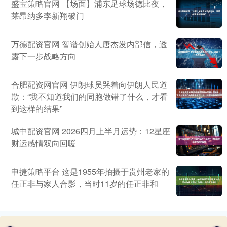
盛宝策略官网 【场面】浦东足球场德比夜，
莱昂纳多李新翔破门
万德配资官网 智谱创始人唐杰发内部信，透
露下一步战略方向
合肥配资网官网 伊朗球员哭着向伊朗人民道
歉：“我不知道我们的同胞做错了什么，才看
到这样的结果”
城中配资官网 2026四月上半月运势：12星座
财运感情双向回暖
申捷策略平台 这是1955年拍摄于贵州老家的
任正非与家人合影，当时11岁的任正非和