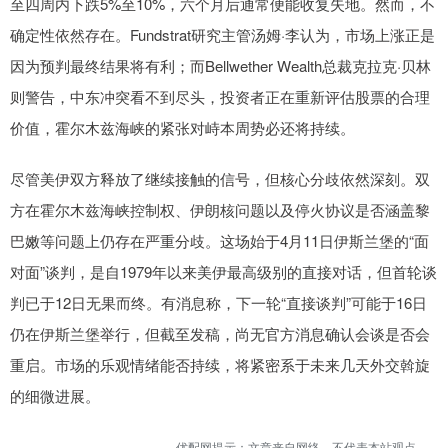
至四周内下跌5%至10%，六个月后通常便能收复失地。然而，不
确定性依然存在。Fundstrat研究主管汤姆·李认为，市场上涨正是
因为预判最终结果将有利；而Bellwether Wealth总裁克拉克·贝林
则警告，中东冲突看不到尽头，投资者正在重新评估股票的合理
价值，霍尔木兹海峡的紧张对峙本周势必还将持续。
尽管美伊双方释放了继续接触的信号，但核心分歧依然深刻。双
方在霍尔木兹海峡控制权、伊朗核问题以及停火协议是否涵盖黎
巴嫩等问题上仍存在严重分歧。这场始于4月11日伊斯兰堡的“面
对面”谈判，是自1979年以来美伊最高级别的直接对话，但首轮谈
判已于12日无果而终。有消息称，下一轮“直接谈判”可能于16日
仍在伊斯兰堡举行，但截至发稿，尚无官方消息确认会谈是否会
重启。市场的乐观情绪能否持续，将紧密系于未来几天外交斡旋
的细微进展。
优配网提示：文章来自网络，不代表本站观点。