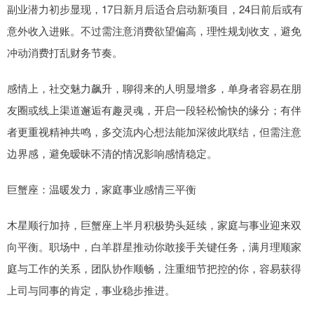
副业潜力初步显现，17日新月后适合启动新项目，24日前后或有
意外收入进账。不过需注意消费欲望偏高，理性规划收支，避免
冲动消费打乱财务节奏。
感情上，社交魅力飙升，聊得来的人明显增多，单身者容易在朋
友圈或线上渠道邂逅有趣灵魂，开启一段轻松愉快的缘分；有伴
者更重视精神共鸣，多交流内心想法能加深彼此联结，但需注意
边界感，避免暧昧不清的情况影响感情稳定。
巨蟹座：温暖发力，家庭事业感情三平衡
木星顺行加持，巨蟹座上半月积极势头延续，家庭与事业迎来双
向平衡。职场中，白羊群星推动你敢接手关键任务，满月理顺家
庭与工作的关系，团队协作顺畅，注重细节把控的你，容易获得
上司与同事的肯定，事业稳步推进。