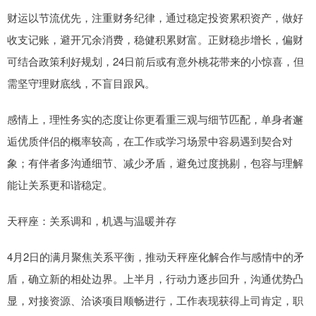
财运以节流优先，注重财务纪律，通过稳定投资累积资产，做好
收支记账，避开冗余消费，稳健积累财富。正财稳步增长，偏财
可结合政策利好规划，24日前后或有意外桃花带来的小惊喜，但
需坚守理财底线，不盲目跟风。
感情上，理性务实的态度让你更看重三观与细节匹配，单身者邂
逅优质伴侣的概率较高，在工作或学习场景中容易遇到契合对
象；有伴者多沟通细节、减少矛盾，避免过度挑剔，包容与理解
能让关系更和谐稳定。
天秤座：关系调和，机遇与温暖并存
4月2日的满月聚焦关系平衡，推动天秤座化解合作与感情中的矛
盾，确立新的相处边界。上半月，行动力逐步回升，沟通优势凸
显，对接资源、洽谈项目顺畅进行，工作表现获得上司肯定，职