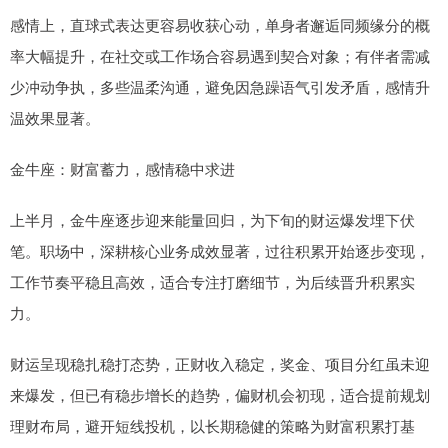
感情上，直球式表达更容易收获心动，单身者邂逅同频缘分的概
率大幅提升，在社交或工作场合容易遇到契合对象；有伴者需减
少冲动争执，多些温柔沟通，避免因急躁语气引发矛盾，感情升
温效果显著。
金牛座：财富蓄力，感情稳中求进
上半月，金牛座逐步迎来能量回归，为下旬的财运爆发埋下伏
笔。职场中，深耕核心业务成效显著，过往积累开始逐步变现，
工作节奏平稳且高效，适合专注打磨细节，为后续晋升积累实
力。
财运呈现稳扎稳打态势，正财收入稳定，奖金、项目分红虽未迎
来爆发，但已有稳步增长的趋势，偏财机会初现，适合提前规划
理财布局，避开短线投机，以长期稳健的策略为财富积累打基