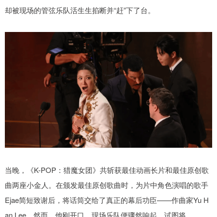
却被现场的管弦乐队活生生掐断并“赶”下了台。
当晚，《K-POP：猎魔女团》共斩获最佳动画长片和最佳原创歌
曲两座小金人。在颁发最佳原创歌曲时，为片中角色演唱的歌手
Ejae简短致谢后，将话筒交给了真正的幕后功臣——作曲家Yu H
an Lee。然而，他刚开口，现场乐队便骤然响起，试图将