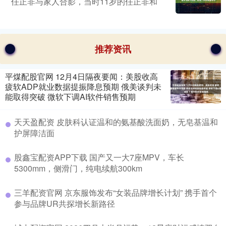
任正非与家人合影，当时11岁的任正非和
推荐资讯
平煤配股官网 12月4日隔夜要闻：美股收高
疲软ADP就业数据提振降息预期 俄美谈判未
能取得突破 微软下调AI软件销售预期
天天盈配资 皮肤科认证温和的氨基酸洗面奶，无皂基温和
护屏障洁面
股鑫宝配资APP下载 国产又一大7座MPV，车长
5300mm，侧滑门，纯电续航300km
三羊配资官网 京东服饰发布“女装品牌增长计划” 携手首个
参与品牌UR共探增长新路径