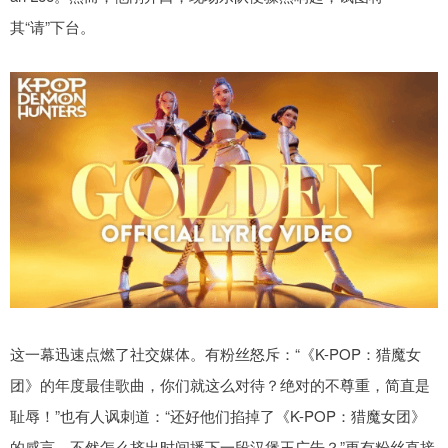
其“请”下台。
这一幕迅速点燃了社交媒体。有粉丝怒斥：“《K-POP：猎魔女
团》的年度最佳歌曲，你们就这么对待？绝对的不尊重，简直是
耻辱！”也有人讽刺道：“还好他们掐掉了《K-POP：猎魔女团》
的感言，不然怎么挤出时间播下一段汉堡王广告？”更有粉丝直接