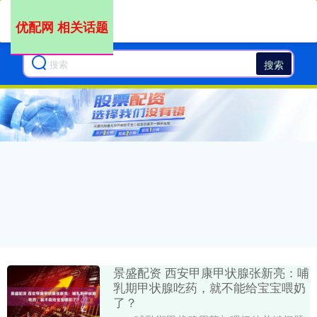
优配网 相关话题
搜索
景盛配资 西安甲康甲状腺张新亮：哺
乳期甲状腺吃药，就不能给宝宝喂奶
了？