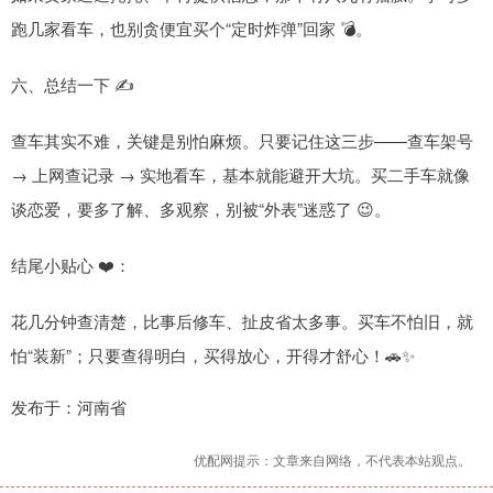
跑几家看车，也别贪便宜买个“定时炸弹”回家 💣。
六、总结一下 ✍️
查车其实不难，关键是别怕麻烦。只要记住这三步——查车架号
→ 上网查记录 → 实地看车，基本就能避开大坑。买二手车就像
谈恋爱，要多了解、多观察，别被“外表”迷惑了 😉。
结尾小贴心 ❤️：
花几分钟查清楚，比事后修车、扯皮省太多事。买车不怕旧，就
怕“装新”；只要查得明白，买得放心，开得才舒心！🚗✨
发布于：河南省
优配网提示：文章来自网络，不代表本站观点。