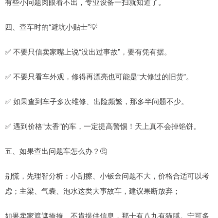
有些小问题肉眼看不出，专业设备一扫就知道了。
四、查车时的“避坑小贴士”💡
✅ 不要只信卖家嘴上说“没出过事故”，要有凭有据。
✅ 不要只看车外观，修得再漂亮也可能是“大修过的旧货”。
✅ 如果查到车子多次维修、出险频繁，那多半问题不少。
✅ 遇到价格“太香”的车，一定提高警惕！天上真不会掉馅饼。
五、如果查出问题车怎么办？🤔
别慌，先理智分析：小刮擦、小钣金问题不大，价格合适可以考
虑；主梁、气囊、泡水这类大事故车，建议果断放弃；
如果卖家遮遮掩掩、不肯提供信息，那十有八九有猫腻。宁可多