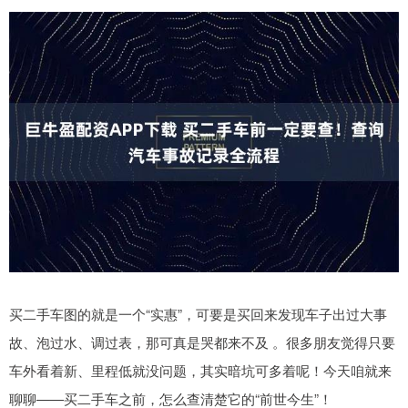
买二手车图的就是一个“实惠”，可要是买回来发现车子出过大事
故、泡过水、调过表，那可真是哭都来不及 。很多朋友觉得只要
车外看着新、里程低就没问题，其实暗坑可多着呢！今天咱就来
聊聊——买二手车之前，怎么查清楚它的“前世今生”！