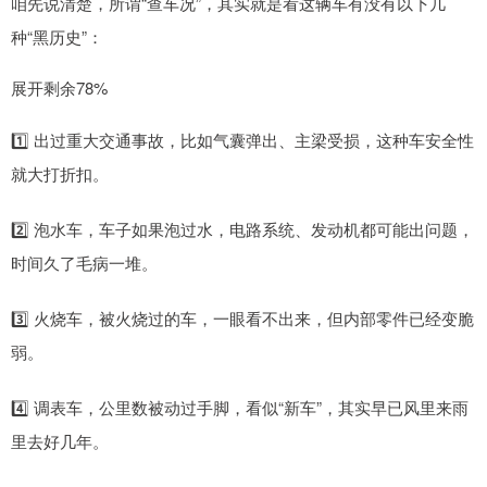
咱先说清楚，所谓“查车况”，其实就是看这辆车有没有以下几
种“黑历史”：
展开剩余78%
1️⃣ 出过重大交通事故，比如气囊弹出、主梁受损，这种车安全性
就大打折扣。
2️⃣ 泡水车，车子如果泡过水，电路系统、发动机都可能出问题，
时间久了毛病一堆。
3️⃣ 火烧车，被火烧过的车，一眼看不出来，但内部零件已经变脆
弱。
4️⃣ 调表车，公里数被动过手脚，看似“新车”，其实早已风里来雨
里去好几年。