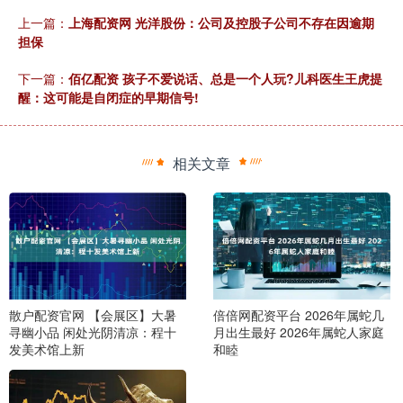
上一篇：
上海配资网 光洋股份：公司及控股子公司不存在因逾期
担保
下一篇：
佰亿配资 孩子不爱说话、总是一个人玩?儿科医生王虎提
醒：这可能是自闭症的早期信号!
相关文章
散户配资官网 【会展区】大暑
倍倍网配资平台 2026年属蛇几
寻幽小品 闲处光阴清凉：程十
月出生最好 2026年属蛇人家庭
发美术馆上新
和睦