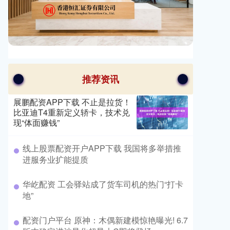
推荐资讯
展鹏配资APP下载 不止是拉货！
比亚迪T4重新定义轿卡，技术兑
现“体面赚钱”
​线上股票配资开户APP下载 我国将多举措推
进服务业扩能提质
​华屹配资 工会驿站成了货车司机的热门“打卡
地”
​配资门户平台 原神：木偶新建模惊艳曝光! 6.7