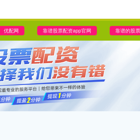
优配网
靠谱股票配资app官网
靠谱的股