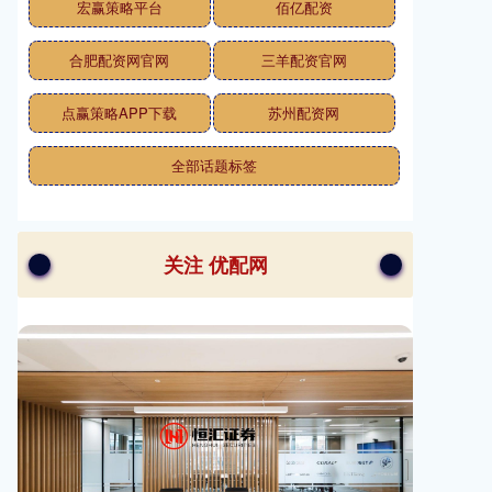
宏赢策略平台
佰亿配资
合肥配资网官网
三羊配资官网
点赢策略APP下载
苏州配资网
全部话题标签
关注 优配网