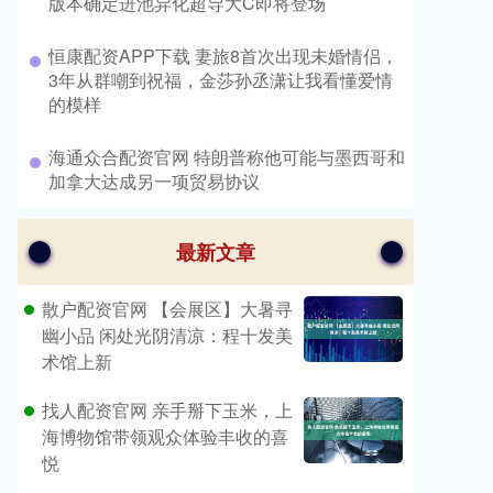
版本确定进池异化超导大C即将登场
​恒康配资APP下载 妻旅8首次出现未婚情侣，
3年从群嘲到祝福，金莎孙丞潇让我看懂爱情
的模样
​海通众合配资官网 特朗普称他可能与墨西哥和
加拿大达成另一项贸易协议
最新文章
散户配资官网 【会展区】大暑寻
幽小品 闲处光阴清凉：程十发美
术馆上新
找人配资官网 亲手掰下玉米，上
海博物馆带领观众体验丰收的喜
悦