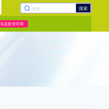
搜索
票实盘配资官网