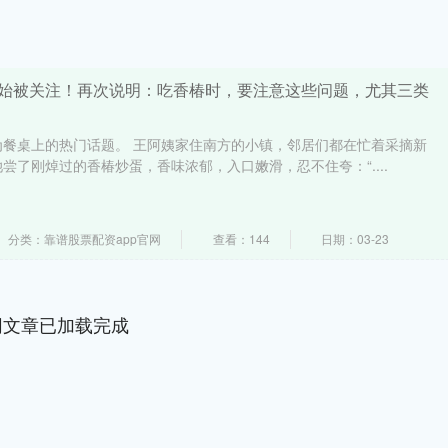
开始被关注！再次说明：吃香椿时，要注意这些问题，尤其三类
为餐桌上的热门话题。 王阿姨家住南方的小镇，邻居们都在忙着采摘新
尝了刚焯过的香椿炒蛋，香味浓郁，入口嫩滑，忍不住夸：“....
分类：靠谱股票配资app官网
查看：144
日期：03-23
网文章已加载完成