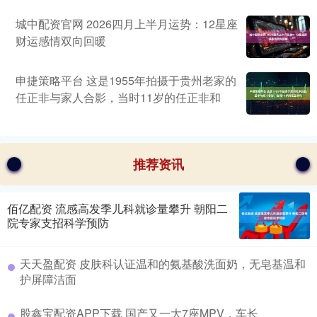
城中配资官网 2026四月上半月运势：12星座
财运感情双向回暖
申捷策略平台 这是1955年拍摄于贵州老家的
任正非与家人合影，当时11岁的任正非和
推荐资讯
佰亿配资 流感高发季儿科就诊量攀升 朝阳二
院专家支招科学预防
天天盈配资 皮肤科认证温和的氨基酸洗面奶，无皂基温和
护屏障洁面
股鑫宝配资APP下载 国产又一大7座MPV，车长