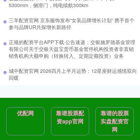
5300mm，侧滑门，纯电续航300km
三羊配资官网 京东服饰发布“女装品牌增长计划” 携手首个
参与品牌UR共探增长新路径
正规的配资平台APP下载 公告速递：交银施罗德基金管理
有限公司关于交银天益宝货币基金暂停机构投资者非直销
销售机构大额申购（转换转入、定期定额投资）业务
城中配资官网 2026四月上半月运势：12星座财运感情双向
回暖
优配网
靠谱股票配
靠谱的股票
资app官网
实盘配资官
网