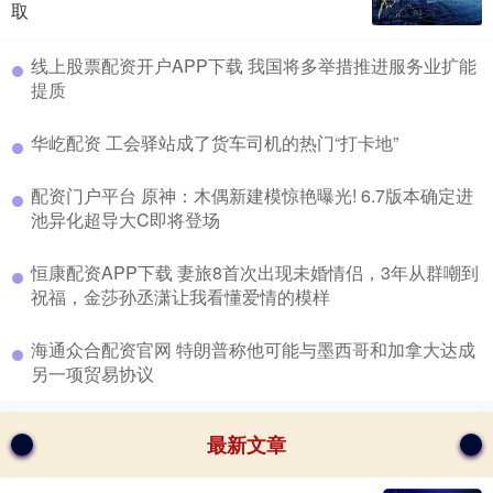
取
​线上股票配资开户APP下载 我国将多举措推进服务业扩能
提质
​华屹配资 工会驿站成了货车司机的热门“打卡地”
​配资门户平台 原神：木偶新建模惊艳曝光! 6.7版本确定进
池异化超导大C即将登场
​恒康配资APP下载 妻旅8首次出现未婚情侣，3年从群嘲到
祝福，金莎孙丞潇让我看懂爱情的模样
​海通众合配资官网 特朗普称他可能与墨西哥和加拿大达成
另一项贸易协议
最新文章