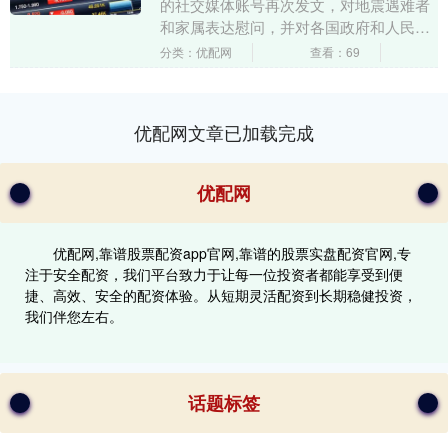
的社交媒体账号再次发文，对地震遇难者
和家属表达慰问，并对各国政府和人民的
援助表示感谢。 △马杜罗社交媒体账号28
分类：优配网
查看：69
日发布的帖....
优配网文章已加载完成
优配网
优配网,靠谱股票配资app官网,靠谱的股票实盘配资官网,专
注于安全配资，我们平台致力于让每一位投资者都能享受到便
捷、高效、安全的配资体验。从短期灵活配资到长期稳健投资，
我们伴您左右。
话题标签