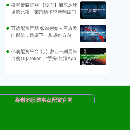
盛宝策略官网 【场面】浦东足球
场德比夜，莱昂纳多李新翔破门
万德配资官网 智谱创始人唐杰发
内部信，透露下一步战略方向
亿润配资平台 北京密云一副局长
自购10亿token，“手搓”防汛App
靠谱的股票实盘配资官网