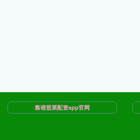
靠谱股票配资app官网