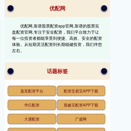
优配网
优配网,靠谱股票配资app官网,靠谱的股票实
盘配资官网,专注于安全配资，我们平台致力于让
每一位投资者都能享受到便捷、高效、安全的配资
体验。从短期灵活配资到长期稳健投资，我们伴您
左右。
话题标签
盈亚配资平台
配资交易宝APP下载
华亿配资
股鑫宝配资APP下载
大通配资
广盛网