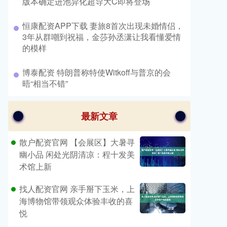
版本确定进池异化超导大C即将登场
​恒康配资APP下载 妻旅8首次出现未婚情侣，
3年从群嘲到祝福，金莎孙丞潇让我看懂爱情
的模样
​博泰配资 特朗普称特使Witkoff与普京的会
晤“相当不错”
最新文章
散户配资官网 【会展区】大暑寻
幽小品 闲处光阴清凉：程十发美
术馆上新
找人配资官网 亲手掰下玉米，上
海博物馆带领观众体验丰收的喜
悦